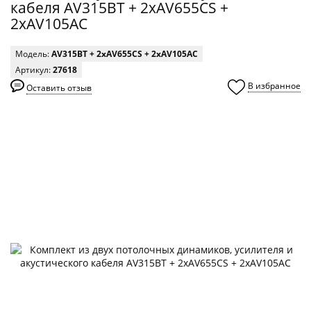
кабеля AV315BT + 2xAV655CS +
2xAV105AC
Модель:
AV315BT + 2xAV655CS + 2xAV105AC
Артикул:
27618
В избранное
Оставить отзыв
0