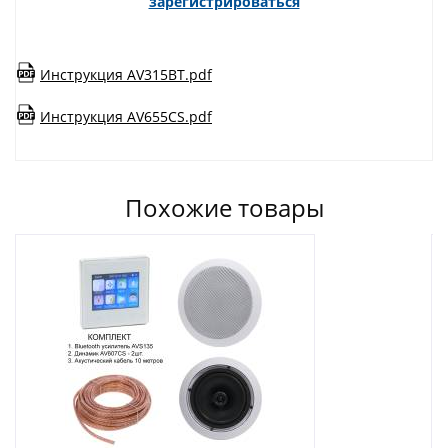
зарегистрироваться
Инструкция AV315BT.pdf
Инструкция AV655CS.pdf
Похожие товары